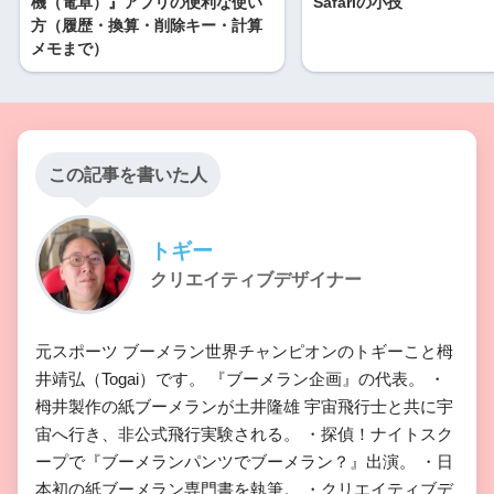
機（電卓）』アプリの便利な使い
Safariの小技
方（履歴・換算・削除キー・計算
メモまで）
この記事を書いた人
トギー
クリエイティブデザイナー
元スポーツ ブーメラン世界チャンピオンのトギーこと栂
井靖弘（Togai）です。 『ブーメラン企画』の代表。 ・
栂井製作の紙ブーメランが土井隆雄 宇宙飛行士と共に宇
宙へ行き、非公式飛行実験される。 ・探偵！ナイトスク
ープで『ブーメランパンツでブーメラン？』出演。 ・日
本初の紙ブーメラン専門書を執筆。 ・クリエイティブデ