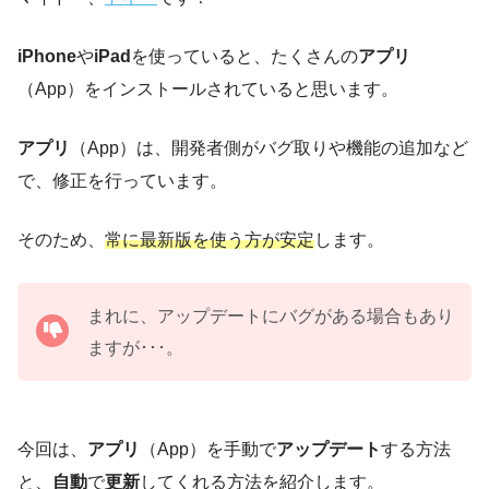
iPhone
や
iPad
を使っていると、たくさんの
アプリ
（App）をインストールされていると思います。
アプリ
（App）は、開発者側がバグ取りや機能の追加など
で、修正を行っています。
そのため、
常に最新版を使う方が安定
します。
まれに、アップデートにバグがある場合もあり
ますが･･･。
今回は、
アプリ
（App）を手動で
アップデート
する方法
と、
自動
で
更新
してくれる方法を紹介します。