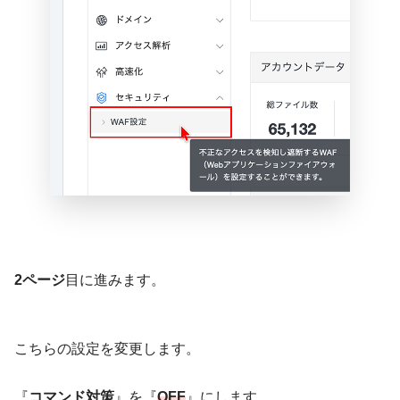
2ページ
目に進みます。
こちらの設定を変更します。
『
コマンド対策
』を『
OFF
』にします。